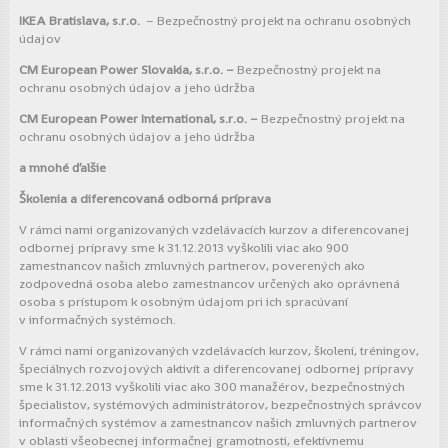
IKEA Bratislava, s.r.o.
– Bezpečnostný projekt na ochranu osobných
údajov
CM European Power Slovakia, s.r.o. –
Bezpečnostný projekt na
ochranu osobných údajov a jeho údržba
CM European Power International, s.r.o. –
Bezpečnostný projekt na
ochranu osobných údajov a jeho údržba
a mnohé ďalšie
Školenia a diferencovaná odborná príprava
V rámci nami organizovaných vzdelávacích kurzov a diferencovanej
odbornej prípravy sme k 31.12.2013 vyškolili viac ako 900
zamestnancov našich zmluvných partnerov, poverených ako
zodpovedná osoba alebo zamestnancov určených ako oprávnená
osoba s prístupom k osobným údajom pri ich spracúvaní
v informačných systémoch.
V rámci nami organizovaných vzdelávacích kurzov, školení, tréningov,
špeciálnych rozvojových aktivít a diferencovanej odbornej prípravy
sme k 31.12.2013 vyškolili viac ako 300 manažérov, bezpečnostných
špecialistov, systémových administrátorov, bezpečnostných správcov
informačných systémov a zamestnancov našich zmluvných partnerov
v oblasti všeobecnej informačnej gramotnosti, efektívnemu